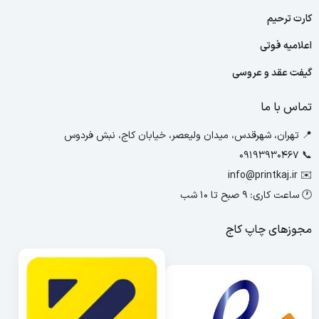
کارت ترحیم
اعلامیه فوتی
گیفت عقد و عروسی
تماس با ما
📍 تهران، شهرقدس، میدان ولیعصر، خیابان کاج، نبش فردوس
📞 09193930467
info@printkaj.ir
✉️
🕐 ساعت کاری: ۹ صبح تا 10 شب
مجوزهای چاپ کاج