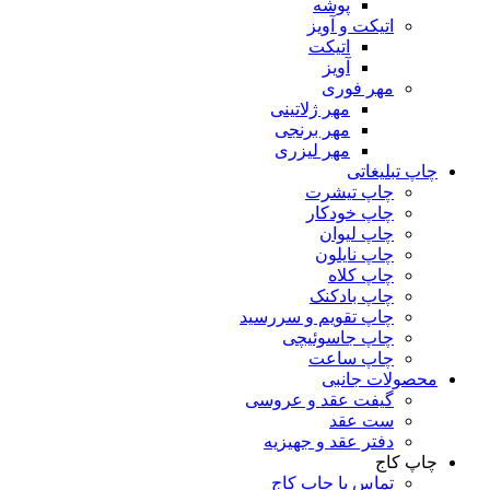
پوشه
اتیکت و آویز
اتیکت
آویز
مهر فوری
مهر ژلاتینی
مهر برنجی
مهر لیزری
چاپ تبلیغاتی
چاپ تیشرت
چاپ خودکار
چاپ لیوان
چاپ نایلون
چاپ کلاه
چاپ بادکنک
چاپ تقویم و سررسید
چاپ جاسوئیچی
چاپ ساعت
محصولات جانبی
گیفت عقد و عروسی
ست عقد
دفتر عقد و جهیزیه
چاپ کاج
تماس با چاپ کاج