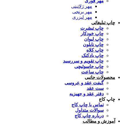
مهر فوری
مهر ژلاتینی
مهر برنجی
مهر لیزری
چاپ تبلیغاتی
چاپ تیشرت
چاپ خودکار
چاپ لیوان
چاپ نایلون
چاپ کلاه
چاپ بادکنک
چاپ تقویم و سررسید
چاپ جاسوئیچی
چاپ ساعت
محصولات جانبی
گیفت عقد و عروسی
ست عقد
دفتر عقد و جهیزیه
چاپ کاج
تماس با چاپ کاج
سوالات متداول
درباره چاپ کاج
آموزش و مطالب