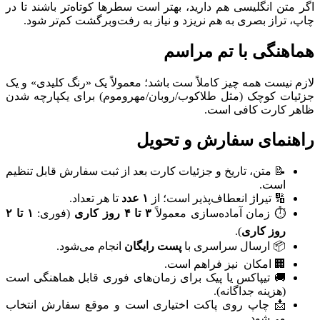
اگر متن انگلیسی هم دارید، بهتر است سطرها کوتاه‌تر باشند تا در
چاپ، تراز بصری به هم نریزد و نیاز به رفت‌وبرگشت کم‌تر شود.
هماهنگی با تم مراسم
لازم نیست همه چیز کاملاً ست باشد؛ معمولاً یک «رنگ کلیدی» و یک
جزئیات کوچک (مثل طلاکوب/روبان/مهروموم) برای یکپارچه شدن
ظاهر کارت کافی است.
راهنمای سفارش و تحویل
📝 متن، تاریخ و جزئیات کارت بعد از ثبت سفارش قابل تنظیم
است.
🔢 تیراژ انعطاف‌پذیر است؛ از
۱ عدد
تا هر تعداد.
⏱ زمان آماده‌سازی معمولاً
۳ تا ۴ روز کاری
(فوری:
۱ تا ۲
روز کاری
).
📦 ارسال سراسری با
پست رایگان
انجام می‌شود.
🏢 امکان ‌ نیز فراهم است.
🚚 تیپاکس یا پیک برای زمان‌های فوری قابل هماهنگی است
(هزینه جداگانه).
📩 چاپ روی پاکت اختیاری است و موقع سفارش انتخاب
می‌شود.