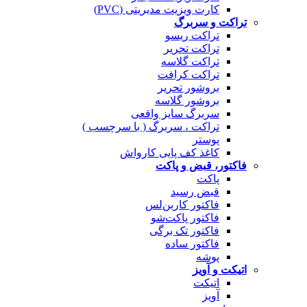
کارت ویزیت مدیریتی (PVC)
تراکت و سربرگ
تراکت ریسو
تراکت تحریر
تراکت گلاسه
تراکت کرافت
بروشور تحریر
بروشور گلاسه
سربرگ سایز واقعی
تراکت ، سربرگ ( با سرچسب )
پوستر
کاغذ کف پایی کارواش
فاکتور، قبض و پاکت
پاکت
قبض رسید
فاکتور کاربن‌لس
فاکتور پاکت‌شو
فاکتور تک برگی
فاکتور ساده
پوشه
اتیکت و آویز
اتیکت
آویز