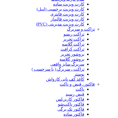
کارت ویزیت ساده
کارت ویزیت برچسبی (لیبل)
کارت ویزیت فانتزی
کارت ویزیت قالبدار
کارت ویزیت مدیریتی (PVC)
تراکت و سربرگ
تراکت ریسو
تراکت تحریر
تراکت گلاسه
تراکت کرافت
بروشور تحریر
بروشور گلاسه
سربرگ سایز واقعی
تراکت ، سربرگ ( با سرچسب )
پوستر
کاغذ کف پایی کارواش
فاکتور، قبض و پاکت
پاکت
قبض رسید
فاکتور کاربن‌لس
فاکتور پاکت‌شو
فاکتور تک برگی
فاکتور ساده