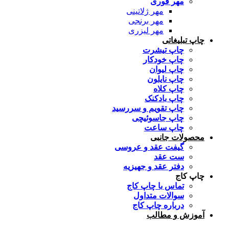
مهر فوری
مهر ژلاتینی
مهر برنجی
مهر لیزری
چاپ تبلیغاتی
چاپ تیشرت
چاپ خودکار
چاپ لیوان
چاپ نایلون
چاپ کلاه
چاپ بادکنک
چاپ تقویم و سررسید
چاپ جاسوئیچی
چاپ ساعت
محصولات جانبی
گیفت عقد و عروسی
ست عقد
دفتر عقد و جهیزیه
چاپ کاج
تماس با چاپ کاج
سوالات متداول
درباره چاپ کاج
آموزش و مطالب