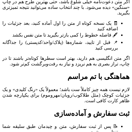
اگر متن دعوت‌نامه خیلی شلوغ باشد، حتی بهترین طرح هم در چاپ
«سنگین» دیده می‌شود. با چند انتخاب ساده می‌توانید نتیجه تمیزتری
بگیرید.
🧾 یک نسخه کوتاه از متن را اول آماده کنید، بعد جزئیات را
اضافه کنید
🖋️ فاصله خطوط را کمی بازتر بگیرید تا متن نفس بکشد
📌 قبل از تایید، شماره‌ها (پلاک/واحد/کدپستی) را جداگانه
بررسی کنید
اگر متن انگلیسی هم دارید، بهتر است سطرها کوتاه‌تر باشند تا در
چاپ، تراز بصری به هم نریزد و نیاز به رفت‌وبرگشت کم‌تر شود.
هماهنگی با تم مراسم
لازم نیست همه چیز کاملاً ست باشد؛ معمولاً یک «رنگ کلیدی» و یک
جزئیات کوچک (مثل طلاکوب/روبان/مهروموم) برای یکپارچه شدن
ظاهر کارت کافی است.
ثبت سفارش و آماده‌سازی
📝 پس از ثبت سفارش، متن و چیدمان طبق سلیقه شما
تنظیم می‌شود.