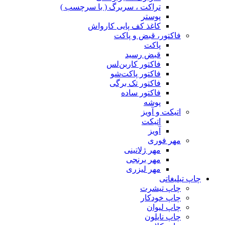
تراکت ، سربرگ ( با سرچسب )
پوستر
کاغذ کف پایی کارواش
فاکتور، قبض و پاکت
پاکت
قبض رسید
فاکتور کاربن‌لس
فاکتور پاکت‌شو
فاکتور تک برگی
فاکتور ساده
پوشه
اتیکت و آویز
اتیکت
آویز
مهر فوری
مهر ژلاتینی
مهر برنجی
مهر لیزری
چاپ تبلیغاتی
چاپ تیشرت
چاپ خودکار
چاپ لیوان
چاپ نایلون