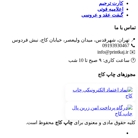
کارت ترحیم
اعلامیه فوتی
گیفت عقد و عروسی
تماس با ما
📍 تهران، شهرقدس، میدان ولیعصر، خیابان کاج، نبش فردوس
📞 09193930467
info@printkaj.ir
✉️
🕐 ساعت کاری: ۹ صبح تا 10 شب
مجوزهای چاپ کاج
کلیه حقوق مادی و معنوی برای
چاپ کاج
محفوظ است.