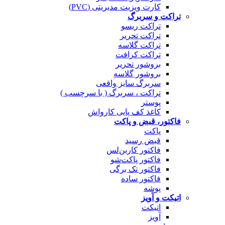
کارت ویزیت مدیریتی (PVC)
تراکت و سربرگ
تراکت ریسو
تراکت تحریر
تراکت گلاسه
تراکت کرافت
بروشور تحریر
بروشور گلاسه
سربرگ سایز واقعی
تراکت ، سربرگ ( با سرچسب )
پوستر
کاغذ کف پایی کارواش
فاکتور، قبض و پاکت
پاکت
قبض رسید
فاکتور کاربن‌لس
فاکتور پاکت‌شو
فاکتور تک برگی
فاکتور ساده
پوشه
اتیکت و آویز
اتیکت
آویز