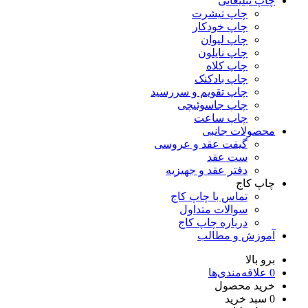
چاپ تبلیغاتی
چاپ تیشرت
چاپ خودکار
چاپ لیوان
چاپ نایلون
چاپ کلاه
چاپ بادکنک
چاپ تقویم و سررسید
چاپ جاسوئیچی
چاپ ساعت
محصولات جانبی
گیفت عقد و عروسی
ست عقد
دفتر عقد و جهیزیه
چاپ کاج
تماس با چاپ کاج
سوالات متداول
درباره چاپ کاج
آموزش و مطالب
برو بالا
0
علاقه‌مندی‌ها
خرید محصول
0
سبد خرید