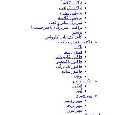
تراکت گلاسه
تراکت کرافت
بروشور تحریر
بروشور گلاسه
سربرگ سایز واقعی
تراکت ، سربرگ ( با سرچسب )
پوستر
کاغذ کف پایی کارواش
فاکتور، قبض و پاکت
پاکت
قبض رسید
فاکتور کاربن‌لس
فاکتور پاکت‌شو
فاکتور تک برگی
فاکتور ساده
پوشه
اتیکت و آویز
اتیکت
آویز
مهر فوری
مهر ژلاتینی
مهر برنجی
مهر لیزری