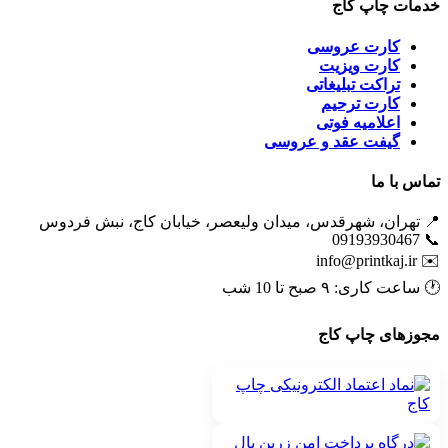
خدمات چاپ کاج
کارت عروسی
کارت ویزیت
تراکت تبلیغاتی
کارت ترحیم
اعلامیه فوتی
گیفت عقد و عروسی
تماس با ما
📍 تهران، شهرقدس، میدان ولیعصر، خیابان کاج، نبش فردوس
📞 09193930467
info@printkaj.ir
✉️
🕐 ساعت کاری: ۹ صبح تا 10 شب
مجوزهای چاپ کاج