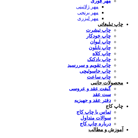
مهر فوری
مهر ژلاتینی
مهر برنجی
مهر لیزری
چاپ تبلیغاتی
چاپ تیشرت
چاپ خودکار
چاپ لیوان
چاپ نایلون
چاپ کلاه
چاپ بادکنک
چاپ تقویم و سررسید
چاپ جاسوئیچی
چاپ ساعت
محصولات جانبی
گیفت عقد و عروسی
ست عقد
دفتر عقد و جهیزیه
چاپ کاج
تماس با چاپ کاج
سوالات متداول
درباره چاپ کاج
آموزش و مطالب