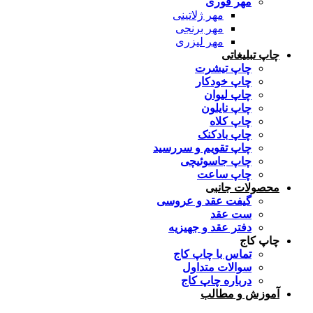
مهر فوری
مهر ژلاتینی
مهر برنجی
مهر لیزری
چاپ تبلیغاتی
چاپ تیشرت
چاپ خودکار
چاپ لیوان
چاپ نایلون
چاپ کلاه
چاپ بادکنک
چاپ تقویم و سررسید
چاپ جاسوئیچی
چاپ ساعت
محصولات جانبی
گیفت عقد و عروسی
ست عقد
دفتر عقد و جهیزیه
چاپ کاج
تماس با چاپ کاج
سوالات متداول
درباره چاپ کاج
آموزش و مطالب