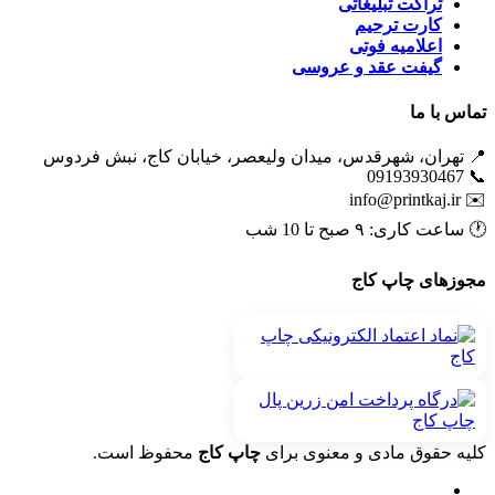
تراکت تبلیغاتی
کارت ترحیم
اعلامیه فوتی
گیفت عقد و عروسی
تماس با ما
📍 تهران، شهرقدس، میدان ولیعصر، خیابان کاج، نبش فردوس
📞 09193930467
info@printkaj.ir
✉️
🕐 ساعت کاری: ۹ صبح تا 10 شب
مجوزهای چاپ کاج
کلیه حقوق مادی و معنوی برای
چاپ کاج
محفوظ است.