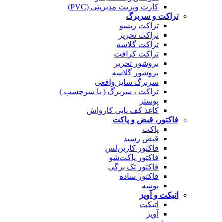
کارت ویزیت مدیریتی (PVC)
تراکت و سربرگ
تراکت ریسو
تراکت تحریر
تراکت گلاسه
تراکت کرافت
بروشور تحریر
بروشور گلاسه
سربرگ سایز واقعی
تراکت ، سربرگ ( با سرچسب )
پوستر
کاغذ کف پایی کارواش
فاکتور، قبض و پاکت
پاکت
قبض رسید
فاکتور کاربن‌لس
فاکتور پاکت‌شو
فاکتور تک برگی
فاکتور ساده
پوشه
اتیکت و آویز
اتیکت
آویز