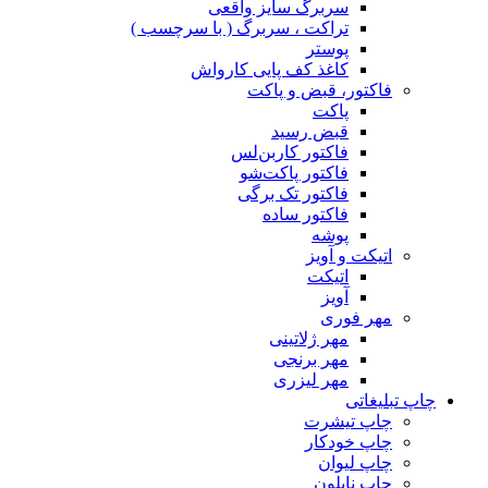
سربرگ سایز واقعی
تراکت ، سربرگ ( با سرچسب )
پوستر
کاغذ کف پایی کارواش
فاکتور، قبض و پاکت
پاکت
قبض رسید
فاکتور کاربن‌لس
فاکتور پاکت‌شو
فاکتور تک برگی
فاکتور ساده
پوشه
اتیکت و آویز
اتیکت
آویز
مهر فوری
مهر ژلاتینی
مهر برنجی
مهر لیزری
چاپ تبلیغاتی
چاپ تیشرت
چاپ خودکار
چاپ لیوان
چاپ نایلون